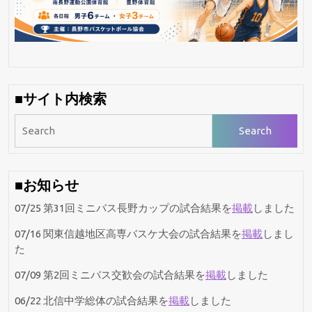
ョ
ン
■サイト内検索
Search
for:
■お知らせ
07/25 第31回ミニバス長野カップの試合結果を
掲載
しました
07/16 関東信越地区高専バスケ大会の試合結果を
掲載
しまし
た
07/09 第2回ミニバス交歓会の試合結果を
掲載
しました
06/22 北信中学総体の試合結果を
掲載
しました