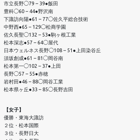
市立長野◯79 – 39●飯田
豊科◯60 – 44●野沢南
下諏訪向陽●61 – 77◯佐久平総合技術
中野西●65 – 129◯松商学園
佐久長聖◯132 – 53●駒ヶ根工業
松本深志●57 – 64◯屋代
日本ウェルネス長野◯108 – 51●上田染谷丘
須坂創成●61 – 81◯岡谷南
松本第一◯102 – 37●上田
長野◯57 – 55●赤穂
岩村田●46 – 88◯岡谷工業
松本県ヶ丘●33 – 85◯長野吉田
【女子】
優勝・東海大諏訪
２位・松本国際
３位・長野日大