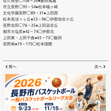
佐久長聖◯106 – 26●飯田風越
市立長野◯95 – 54●松本蟻ヶ崎
文化学園長野◯89 – 31●上田西
松本美須々ヶ丘●53 – 96◯伊那弥生ケ丘
長野吉田◯76 – 25●上田染谷丘
都市大塩尻●42 – 74◯伊那北
上田東・上田千曲●65 – 73◯飯田
長野南●19 – 170◯松本国際
投
Previous
Ne
前へ
次へ
稿
Post
Po
ナ
ビ
ゲ
ー
シ