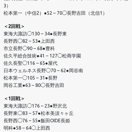
3）
松本第一（中信2）●52 – 70◯長野吉田（北信1）
＜2回戦＞
東海大諏訪◯130 – 34●長野東
長野西◯82 – 53●上田西
市立長野◯90 – 68●豊科
佐久平総合技術●41 – 127◯松商学園
佐久長聖◯116 – 65●屋代
日本ウェルネス長野◯70 – 62●岡谷南
松本第一◯105 – 31●長野
岡谷工業●63 – 80◯長野吉田
＜1回戦＞
東海大諏訪◯176 – 23●野沢北
長野東◯83 – 57●松本美須々ヶ丘
長野西◯76 – 55●飯田OIDE長姫
明科●58 – 64◯上田西