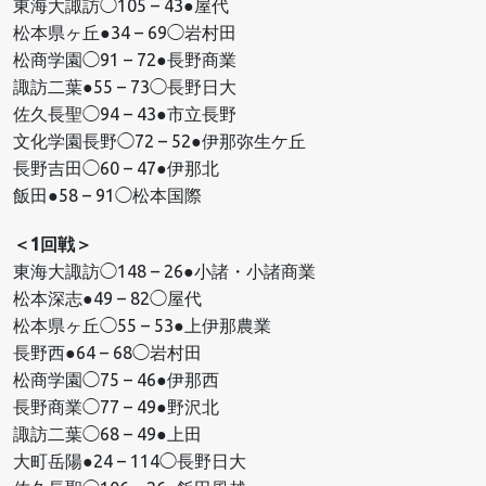
東海大諏訪◯105 – 43●屋代
松本県ヶ丘●34 – 69◯岩村田
松商学園◯91 – 72●長野商業
諏訪二葉●55 – 73◯長野日大
佐久長聖◯94 – 43●市立長野
文化学園長野◯72 – 52●伊那弥生ケ丘
長野吉田◯60 – 47●伊那北
飯田●58 – 91◯松本国際
＜1回戦＞
東海大諏訪◯148 – 26●小諸・小諸商業
松本深志●49 – 82◯屋代
松本県ヶ丘◯55 – 53●上伊那農業
長野西●64 – 68◯岩村田
松商学園◯75 – 46●伊那西
長野商業◯77 – 49●野沢北
諏訪二葉◯68 – 49●上田
大町岳陽●24 – 114◯長野日大