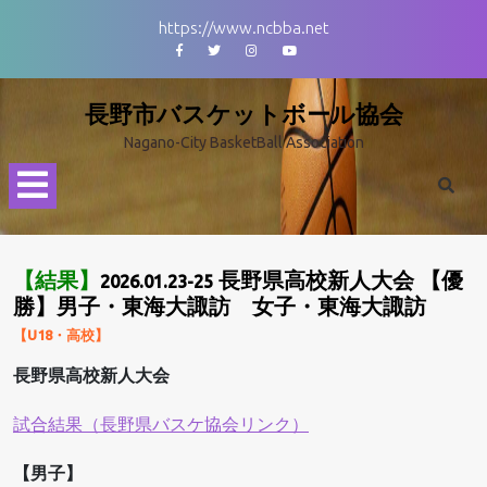
Skip
https://www.ncbba.net
to
Facebook
Twitter
Instagram
Youtube
content
長野市バスケットボール協会
Nagano-City BasketBall Association
Open
Menu
【結果】
長野県高校新人大会 【優
2026.01.23-25
勝】男子・東海大諏訪 女子・東海大諏訪
【U18・高校】
長野県高校新人大会
試合結果（長野県バスケ協会リンク）
【男子】