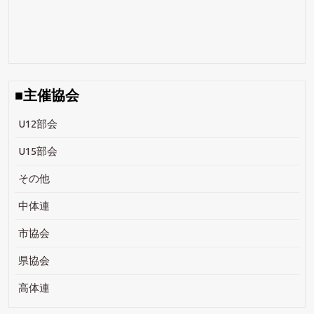
■主催協会
U12部会
U15部会
その他
中体連
市協会
県協会
高体連