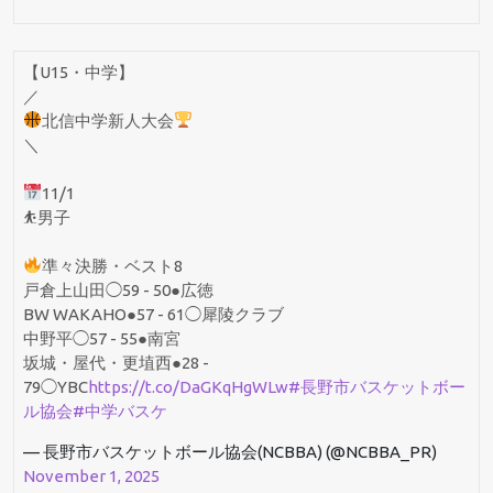
【U15・中学】
／
北信中学新人大会
＼
11/1
⛹️男子
準々決勝・ベスト8
戸倉上山田◯59 - 50●広徳
BW WAKAHO●57 - 61◯犀陵クラブ
中野平◯57 - 55●南宮
坂城・屋代・更埴西●28 -
79◯YBC
https://t.co/DaGKqHgWLw
#長野市バスケットボー
ル協会
#中学バスケ
— 長野市バスケットボール協会(NCBBA) (@NCBBA_PR)
November 1, 2025