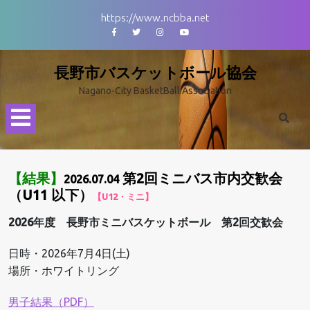
Skip
https://www.ncbba.net
to
Facebook
Twitter
Instagram
Youtube
content
長野市バスケットボール協会
Nagano-City BasketBall Association
Open
Menu
【結果】
第2回ミニバス市内交歓会
2026.07.04
（U11 以下）
【U12・ミニ】
2026年度 長野市ミニバスケットボール 第2回交歓会
日時・2026年7月4日(土)
場所・ホワイトリング
男子結果（PDF）