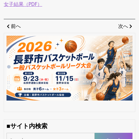
女子結果（PDF）
投
Previous
Ne
前へ
次へ
稿
Post
Po
ナ
ビ
ゲ
ー
シ
ョ
ン
■サイト内検索
Search