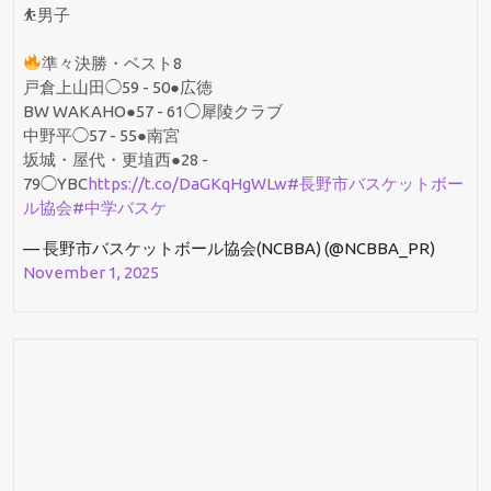
⛹️男子
準々決勝・ベスト8
戸倉上山田◯59 - 50●広徳
BW WAKAHO●57 - 61◯犀陵クラブ
中野平◯57 - 55●南宮
坂城・屋代・更埴西●28 -
79◯YBC
https://t.co/DaGKqHgWLw
#長野市バスケットボー
ル協会
#中学バスケ
— 長野市バスケットボール協会(NCBBA) (@NCBBA_PR)
November 1, 2025