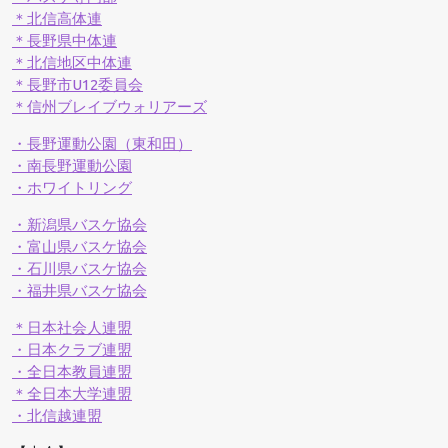
＊北信高体連
＊長野県中体連
＊北信地区中体連
＊長野市
U12委員会
＊信州ブレイブウォリアーズ
・長野運動公園（東和田）
・南長野運動公園
・ホワイトリング
・新潟県バスケ協会
・富山県バスケ協会
・石川県バスケ協会
・福井県バスケ協会
＊日本社会人連盟
・日本クラブ連盟
・全日本教員連盟
＊全日本大学連盟
・北信越連盟