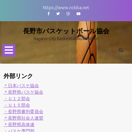
Skip
https://www.ncbba.net
to
Facebook
Twitter
Instagram
Youtube
content
長野市バスケットボール協会
Nagano-City BasketBall Association
Open
Menu
外部リンク
＊日本バスケ協会
＊長野県バスケ協会
・Ｕ１２部会
・Ｕ１５部会
・長野県審判委員会
＊長野県社会人連盟
＊長野県高体連
・バスケ専門部