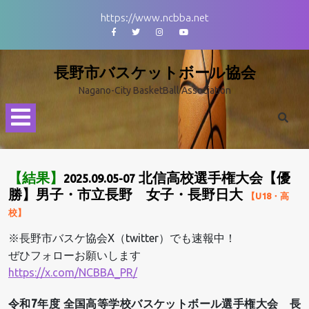
Skip
https://www.ncbba.net
to
Facebook
Twitter
Instagram
Youtube
content
長野市バスケットボール協会
Nagano-City BasketBall Association
Open
Menu
【結果】
北信高校選手権大会【優
2025.09.05-07
勝】男子・市立長野 女子・長野日大
【U18・高
校】
※長野市バスケ協会X（twitter）でも速報中！
ぜひフォローお願いします
https://x.com/NCBBA_PR/
令和7年度 全国高等学校バスケットボール選手権大会 長