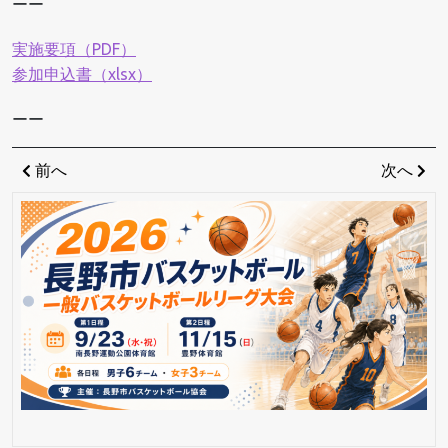
ーー
実施要項（PDF）
参加申込書（xlsx）
ーー
投
Previous
Ne
前へ
次へ
稿
Post
Po
ナ
ビ
ゲ
ー
シ
ョ
ン