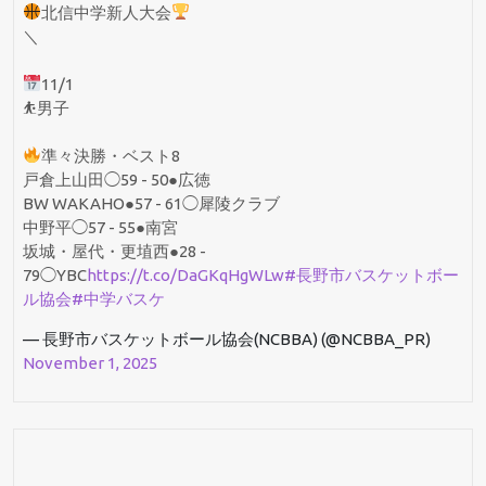
北信中学新人大会
＼
11/1
⛹️男子
準々決勝・ベスト8
戸倉上山田◯59 - 50●広徳
BW WAKAHO●57 - 61◯犀陵クラブ
中野平◯57 - 55●南宮
坂城・屋代・更埴西●28 -
79◯YBC
https://t.co/DaGKqHgWLw
#長野市バスケットボー
ル協会
#中学バスケ
— 長野市バスケットボール協会(NCBBA) (@NCBBA_PR)
November 1, 2025