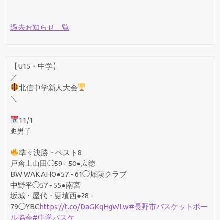
過去お知らせ一覧
【U15・中学】
／
北信中学新人大会
＼
11/1
⛹️男子
準々決勝・ベスト8
戸倉上山田◯59 - 50●広徳
BW WAKAHO●57 - 61◯犀陵クラブ
中野平◯57 - 55●南宮
坂城・屋代・更埴西●28 -
79◯YBC
https://t.co/DaGKqHgWLw
#長野市バスケットボー
ル協会
#中学バスケ