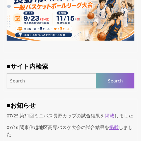
ー
シ
ョ
ン
■サイト内検索
Search
for:
■お知らせ
07/25 第31回ミニバス長野カップの試合結果を
掲載
しました
07/16 関東信越地区高専バスケ大会の試合結果を
掲載
しまし
た