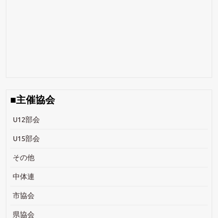
■主催協会
U12部会
U15部会
その他
中体連
市協会
県協会