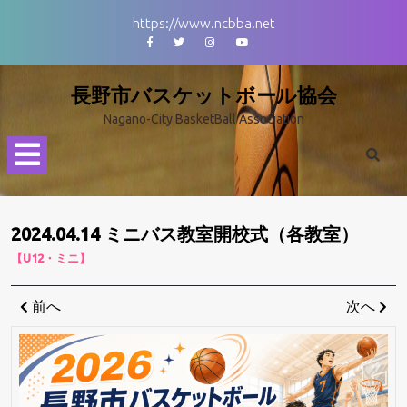
Skip
https://www.ncbba.net
to
Facebook
Twitter
Instagram
Youtube
content
長野市バスケットボール協会
Nagano-City BasketBall Association
Open
Menu
2024.04.14 ミニバス教室開校式（各教室）
【U12・ミニ】
投
Previous
Ne
前へ
次へ
稿
Post
Po
ナ
ビ
ゲ